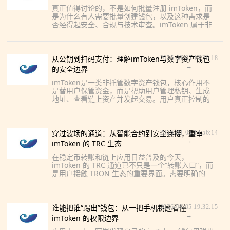
真正值得讨论的，不是如何批量注册 imToken，而
是为什么有人需要批量创建钱包，以及这种需求是
否经得起安全、合规与技术审查。imToken 属于非
托管数字钱包，账户控制权最终落在助记词和私钥
上。若通
从公钥到扫码支付：理解imToken与数字资产钱包
2026-08-05 10:20:18
→
的安全边界
imToken是一类非托管数字资产钱包，核心作用不
是替用户保管资金，而是帮助用户管理私钥、生成
地址、查看链上资产并发起交易。用户真正控制的
是私钥或助记词，钱包应用更像连接区块链的数字
钥匙。因此，任何索
穿过波场的通道：从智能合约到安全连接，重审
2026-08-05 14:56:14
→
imToken 的 TRC 生态
在稳定币转账和链上应用日益普及的今天，
imToken 的 TRC 通道已不只是一个“转账入口”，而
是用户接触 TRON 生态的重要界面。需要明确的
是，imToken 本身是非托管钱包，TRC 通道依托
谁能把谁“踢出”钱包：从一把手机钥匙看懂
2026-08-05 19:32:15
→
imToken 的权限边界