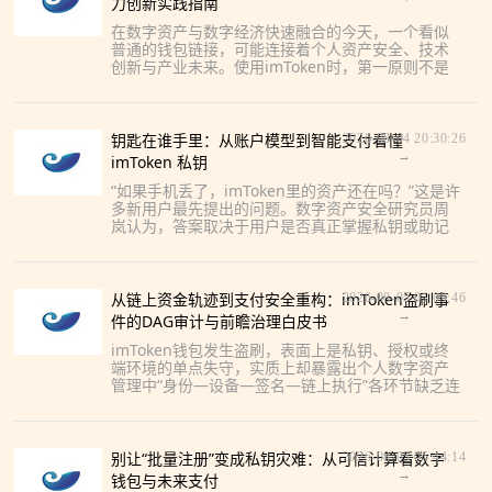
力创新实践指南
在数字资产与数字经济快速融合的今天，一个看似
普通的钱包链接，可能连接着个人资产安全、技术
创新与产业未来。使用imToken时，第一原则不是
“找得快”，而是“确认真”。建议通过官方应用商店、
项目官方公告
钥匙在谁手里：从账户模型到智能支付看懂
2026-08-04 20:30:26
→
imToken 私钥
“如果手机丢了，imToken里的资产还在吗？”这是许
多新用户最先提出的问题。数字资产安全研究员周
岚认为，答案取决于用户是否真正掌握私钥或助记
词，而不是取决于某个钱包应用是否仍安装在手机
上。记者：im
从链上资金轨迹到支付安全重构：imToken盗刷事
2026-08-05 01:09:46
→
件的DAG审计与前瞻治理白皮书
imToken钱包发生盗刷，表面上是私钥、授权或终
端环境的单点失守，实质上却暴露出个人数字资产
管理中“身份—设备—签名—链上执行”各环节缺乏连
续审计的问题。对此类事件的分析，不应止于追踪
一笔转账，而应
别让“批量注册”变成私钥灾难：从可信计算看数字
2026-08-05 05:44:14
→
钱包与未来支付