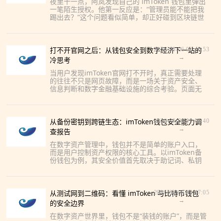
夜里十一点，阿岚发现自己的 imToken 钱包里弹出
一笔陌生授权。他第一反应是：“管理员能不能把我
踢出去？”这个问题看似简单，却正好碰到区块链世
界最核心的边界：钱包不是社交群，也不是中心化
平台账号。
打不开官网之后：从钱包安全到数字经济下一站的
2026-08-06 00:40:53
→
冷思考
当用户发现imToken官网打不开时，真正需要处理
的往往不只是网页故障，而是一场关于资产安全、
信息判断和数字金融基础设施的综合考验。页面无
法访问可能源于域名解析、网络线路、浏览器缓存
或服务维护，也可能
从备份密钥到跨链生态：imToken钱包安全能力调
2026-08-06 05:11:40
→
查报告
在数字资产管理中，钱包并不是简单的账户入口，
而是用户控制资产权限的核心工具。以imToken备
份钱包为例，其安全价值首先取决于助记词、私钥
与密码的保管方式。创建钱包后，用户应在离线环
境抄录助记词，避免
从测试网到二维码：看懂 imToken 与比特币钱包
2026-08-06 09:47:05
→
的安全边界
在数字资产世界里，钱包不是“装钱的账户”，而是管